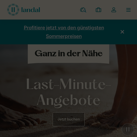
Ferienparks
Meine
Dropdown-
MEN
Buchungen
Menü
meines
Profitiere jetzt von den günstigsten
Kontos
Sommerpreisen
öffnen
Last-Minute-
Angebote
Jetzt buchen