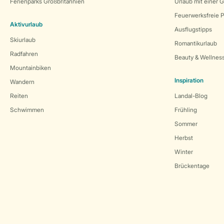
Ferienparks Großbritannien
Urlaub mit einer 
Feuerwerksfreie P
Aktivurlaub
Ausflugstipps
Skiurlaub
Romantikurlaub
Radfahren
Beauty & Wellnes
Mountainbiken
Inspiration
Wandern
Reiten
Landal-Blog
Schwimmen
Frühling
Sommer
Herbst
Winter
Brückentage