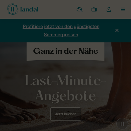
Ferienparks
Meine
Dropdown-
MEN
Buchungen
Menü
meines
Profitiere jetzt von den günstigsten
Kontos
Sommerpreisen
öffnen
Last-Minute-
Angebote
Jetzt buchen