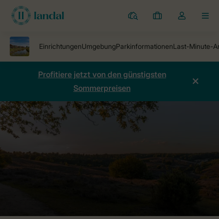
Ferienparks
Meine
Dropdown-
MEN
Buchungen
Menü
meines
Kontos
öffnen
Profitiere jetzt von den günstigsten
Sommerpreisen
Ferienparks
Water Village
Preise vergleichen