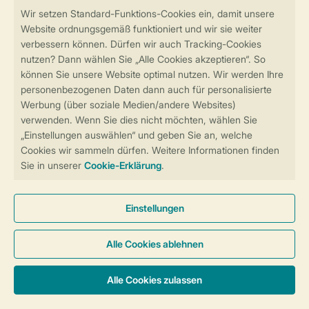
Sicher und schnell zur Online-Buchung
Sichere Datenübertragung
Sicheres Bezahlen
Sicherstellung Deiner Privatsphäre
Weitere Informationen und Einstellungen
Allgemeine Bedingungen
Impressum
Datenschutz
Cookies und Banner
Barrierefreiheit
© 2026 Landal GreenParks GmbH
Unterkünfte & Preise