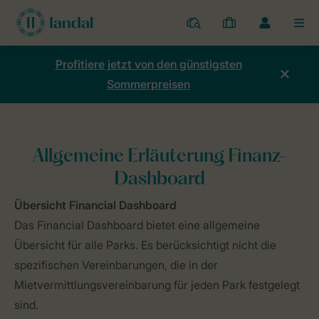
Ferienparks
Meine
Dropdown-
MEN
Buchungen
Menü
meines
Profitiere jetzt von den günstigsten
Kontos
Sommerpreisen
öffnen
Home
Mein Konto
Mein Übersicht
Allgemeine Erläuterung F
Allgemeine Erläuterung Finanz-
Dashboard
Übersicht Financial Dashboard
Das Financial Dashboard bietet eine allgemeine
Übersicht für alle Parks. Es berücksichtigt nicht die
spezifischen Vereinbarungen, die in der
Mietvermittlungsvereinbarung für jeden Park festgelegt
sind.