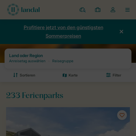
Ferienparks
Meine
Dropdown-
MEN
Buchungen
Menü
meines
Profitiere jetzt von den günstigsten
Kontos
Sommerpreisen
öffnen