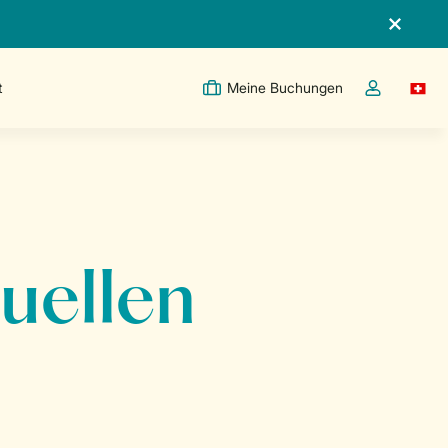
t
Meine Buchungen
Switc
Dropdown-Me