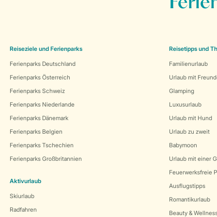
Ferie
Reiseziele und Ferienparks
Reisetipps und 
Ferienparks Deutschland
Familienurlaub
Ferienparks Österreich
Urlaub mit Freun
Ferienparks Schweiz
Glamping
Ferienparks Niederlande
Luxusurlaub
Ferienparks Dänemark
Urlaub mit Hund
Ferienparks Belgien
Urlaub zu zweit
Ferienparks Tschechien
Babymoon
Ferienparks Großbritannien
Urlaub mit einer 
Feuerwerksfreie P
Aktivurlaub
Ausflugstipps
Skiurlaub
Romantikurlaub
Radfahren
Beauty & Wellnes