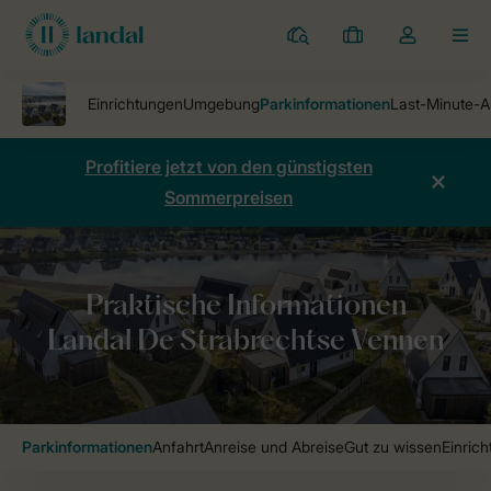
Ferienparks
Meine
Dropdown-
MEN
Buchungen
Menü
meines
Kontos
öffnen
Profitiere jetzt von den günstigsten
Sommerpreisen