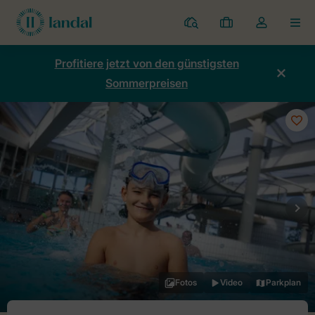
Ferienparks
Meine
Dropdown-
MEN
Buchungen
Menü
meines
Profitiere jetzt von den günstigsten
Kontos
Sommerpreisen
öffnen