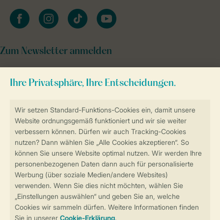
facebook
instagram
tiktok
youtube
Zum Newsletter anmelden
Sicher und schnell zur Online-Buchung
Sichere Datenübertragung
Sicheres Bezahlen
Sicherstellung Deiner Privatsphäre