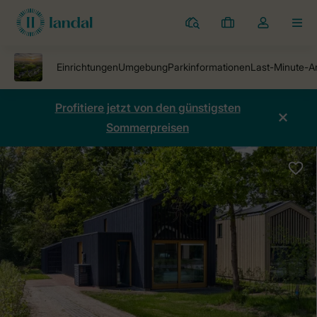
Ferienparks
Meine
Dropdown-
MEN
Buchungen
Menü
meines
Kontos
öffnen
Profitiere jetzt von den günstigsten
Sommerpreisen