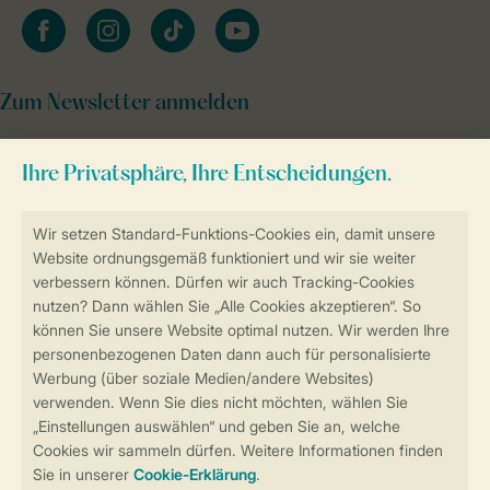
facebook
instagram
tiktok
youtube
Zum Newsletter anmelden
Sicher und schnell zur Online-Buchung
Sichere Datenübertragung
Sicheres Bezahlen
Sicherstellung Deiner Privatsphäre