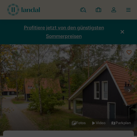
Ferienparks
Meine
Dropdown-
MEN
Buchungen
Menü
meines
Profitiere jetzt von den günstigsten
Kontos
Sommerpreisen
öffnen