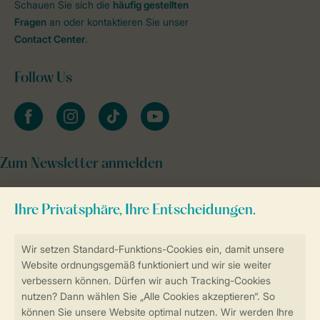
Schauen Sie sich die
häufig gestellten
Fragen
an oder kontaktieren Sie unser
Contact Center
.
Follow Us
facebook
instagram
tiktok
youtube
Zum Newsletter anmelden
Sicher und schnell zur Online-Buchung
Sichere Datenübertragung