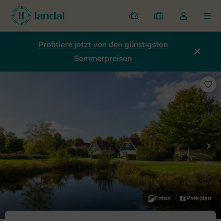
Ferienparks
Meine
Dropdown-
MEN
Buchungen
Menü
meines
Profitiere jetzt von den günstigsten
Kontos
Sommerpreisen
öffnen