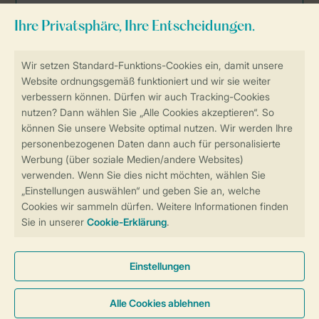
Sicher und schnell zur Online-Buchung
Sichere Datenübertragung
Sicheres Bezahlen
Sicherstellung Deiner Privatsphäre
Weitere Informationen und Einstellungen
Allgemeine Bedingungen
Impressum
Datenschutz
Cookies und Banner
Barrierefreiheit
© 2026 Landal GreenParks GmbH