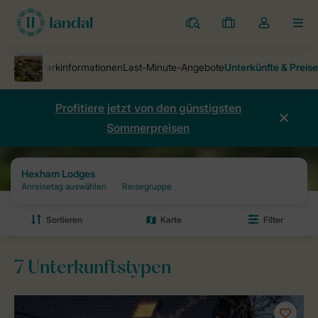
Ferienparks
Meine
Dropdown-
MEN
Buchungen
Menü
meines
Kontos
öffnen
Profitiere jetzt von den günstigsten
Sommerpreisen
Ferienparks
Hexham Lodges
Preise und Verfügbarkeiten