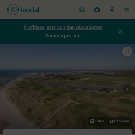
Ferienparks
Meine
Dropdown-
MEN
Buchungen
Menü
meines
Profitiere jetzt von den günstigsten
Kontos
Sommerpreisen
öffnen