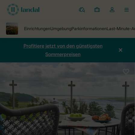
Ferienparks
Meine
Dropdown-
MEN
Buchungen
Menü
meines
Kontos
öffnen
Profitiere jetzt von den günstigsten
Sommerpreisen