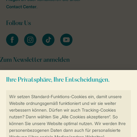
Contact Center
.
Follow Us
facebook
instagram
tiktok
youtube
Zum Newsletter anmelden
Sicher und schnell zur Online-Buchung
Sichere Datenübertragung
Sicheres Bezahlen