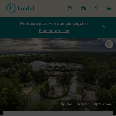
Ferienparks
Meine
Dropdown-
MEN
Buchungen
Menü
meines
Profitiere jetzt von den günstigsten
Kontos
Sommerpreisen
öffnen