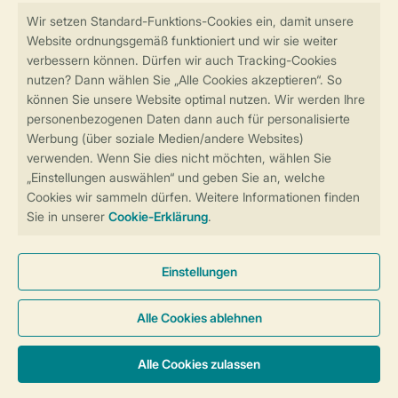
Sicher und schnell zur Online-Buchung
Sichere Datenübertragung
Sicheres Bezahlen
Sicherstellung Deiner Privatsphäre
Weitere Informationen und Einstellungen
Allgemeine Bedingungen
Impressum
Datenschutz
Cookies und Banner
Barrierefreiheit
© 2026 Landal GreenParks GmbH