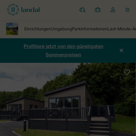
Ferienparks
Meine
Dropdown-
MEN
Buchungen
Menü
meines
Kontos
öffnen
Profitiere jetzt von den günstigsten
Sommerpreisen