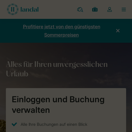
Ferienparks
Meine
Dropdown-
MEN
Buchungen
Menü
meines
Profitiere jetzt von den günstigsten
Kontos
Sommerpreisen
öffnen