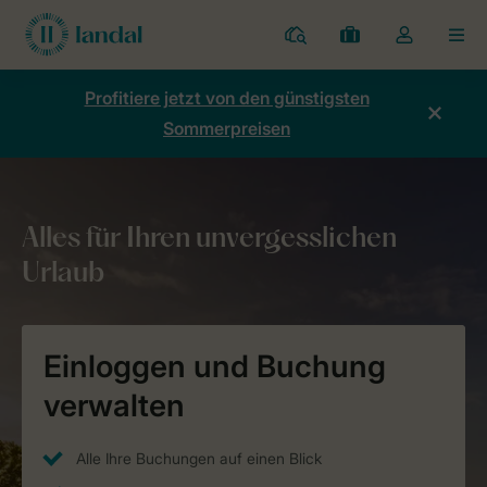
Ferienparks
Meine
Dropdown-
MEN
Buchungen
Menü
meines
Profitiere jetzt von den günstigsten
Kontos
Sommerpreisen
öffnen