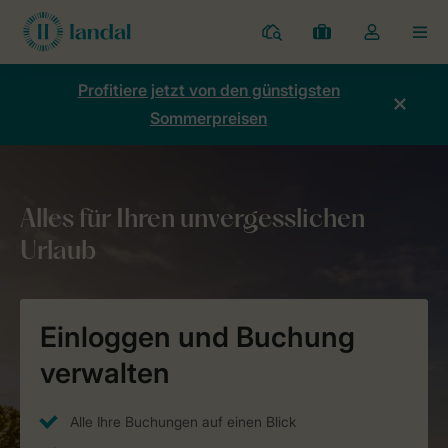
Ferienparks
Meine
Dropdown-
MEN
Buchungen
Menü
meines
Profitiere jetzt von den günstigsten
Kontos
Sommerpreisen
öffnen