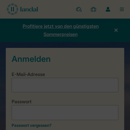
Ferienparks
Meine
Dropdown-
MEN
Buchungen
Menü
meines
Profitiere jetzt von den günstigsten
Kontos
Sommerpreisen
öffnen
E-Mail-Adresse
Passwort