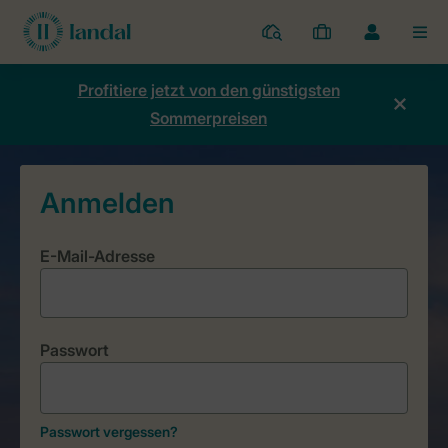
Ferienparks
Meine
Dropdown-
MEN
Buchungen
Menü
meines
Profitiere jetzt von den günstigsten
Kontos
Sommerpreisen
öffnen
E-Mail-Adresse
Passwort