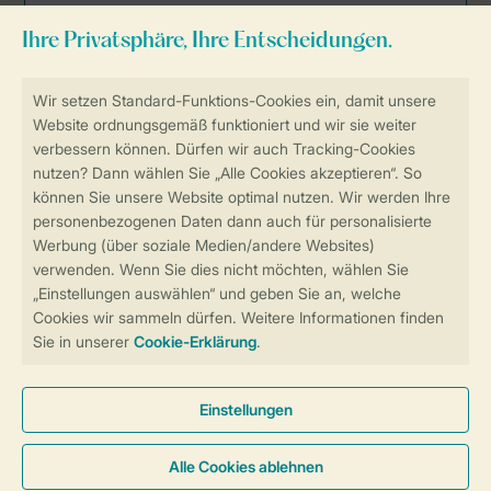
Sicher und schnell zur Online-Buchung
Sichere Datenübertragung
Sicheres Bezahlen
Sicherstellung Deiner Privatsphäre
Weitere Informationen und Einstellungen
Allgemeine Bedingungen
Impressum
Datenschutz
Cookies und Banner
Barrierefreiheit
© 2026 Landal GreenParks GmbH