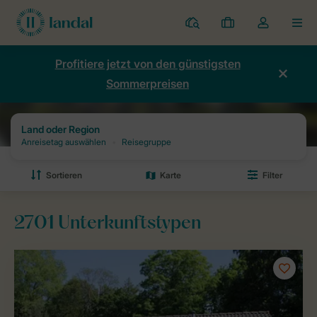
Ferienparks
Meine
Dropdown-
MEN
Buchungen
Menü
meines
Profitiere jetzt von den günstigsten
Kontos
Sommerpreisen
öffnen