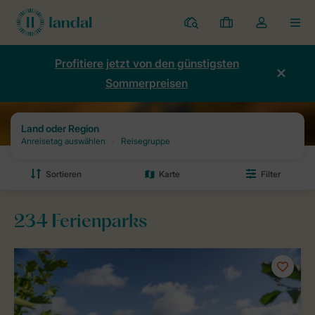
Ferienparks
Meine
Dropdown-
MEN
Buchungen
Menü
meines
Profitiere jetzt von den günstigsten
Kontos
Sommerpreisen
öffnen