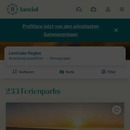
Ferienparks
Meine
Dropdown-
MEN
Buchungen
Menü
meines
Profitiere jetzt von den günstigsten
Kontos
Sommerpreisen
öffnen