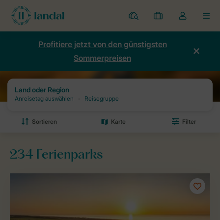
Ferienparks
Meine
Dropdown-
MEN
Buchungen
Menü
meines
Profitiere jetzt von den günstigsten
Kontos
Sommerpreisen
öffnen