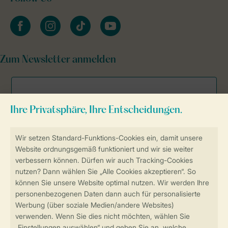
facebook
instagram
tiktok
youtube
Zum Newsletter anmelden
Sicher und schnell zur Online-Buchung
Sichere Datenübertragung
Sicheres Bezahlen
Sicherstellung Deiner Privatsphäre