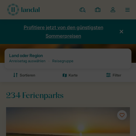
Ferienparks
Meine
Dropdown-
MEN
Buchungen
Menü
meines
Profitiere jetzt von den günstigsten
Kontos
Sommerpreisen
öffnen