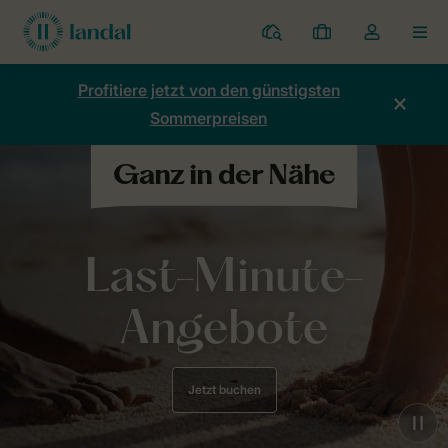
Ferienparks
Meine
Dropdown-
MEN
Buchungen
Menü
meines
Profitiere jetzt von den günstigsten
Kontos
Sommerpreisen
öffnen
Last-Minute-
Angebote
Jetzt buchen