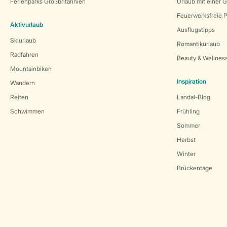
Ferienparks Großbritannien
Urlaub mit einer 
Feuerwerksfreie P
Aktivurlaub
Ausflugstipps
Skiurlaub
Romantikurlaub
Radfahren
Beauty & Wellnes
Mountainbiken
Inspiration
Wandern
Reiten
Landal-Blog
Schwimmen
Frühling
Sommer
Herbst
Winter
Brückentage