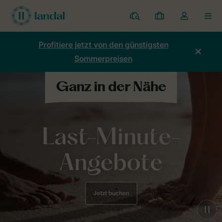
Ferienparks
Meine
Dropdown-
MEN
Buchungen
Menü
meines
Profitiere jetzt von den günstigsten
Kontos
Sommerpreisen
öffnen
Last-Minute-
Angebote
Jetzt buchen