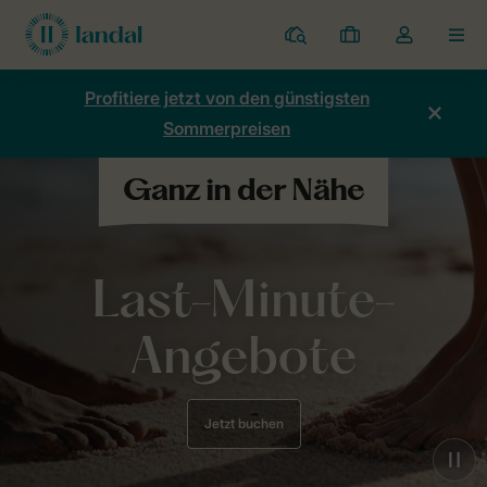
Ferienparks
Meine
Dropdown-
MEN
Buchungen
Menü
meines
Profitiere jetzt von den günstigsten
Kontos
Sommerpreisen
öffnen
Last-Minute-
Angebote
Jetzt buchen