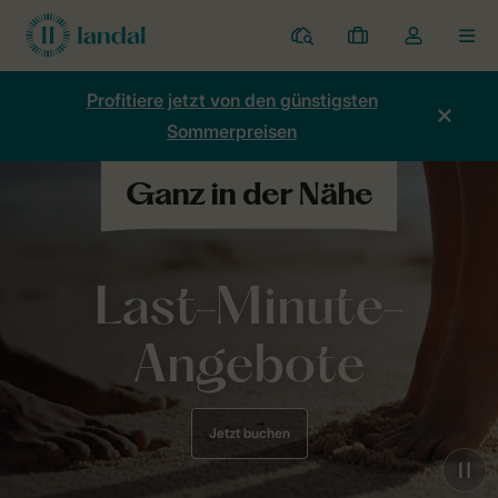
Ferienparks
Meine
Dropdown-
MEN
Buchungen
Menü
meines
Profitiere jetzt von den günstigsten
Kontos
Sommerpreisen
öffnen
Last-Minute-
Angebote
Jetzt buchen