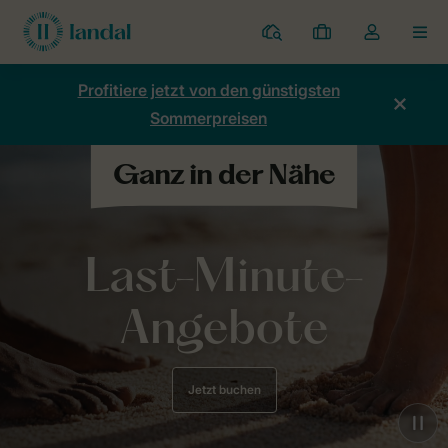
Ferienparks
Meine
Dropdown-
MEN
Buchungen
Menü
meines
Profitiere jetzt von den günstigsten
Kontos
Sommerpreisen
öffnen
Last-Minute-
Angebote
Jetzt buchen