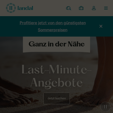
Ferienparks
Meine
Dropdown-
MEN
Buchungen
Menü
meines
Profitiere jetzt von den günstigsten
Kontos
Sommerpreisen
öffnen
Last-Minute-
Angebote
Jetzt buchen