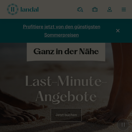
Ferienparks
Meine
Dropdown-
MEN
Buchungen
Menü
meines
Profitiere jetzt von den günstigsten
Kontos
Sommerpreisen
öffnen
Last-Minute-
Angebote
Jetzt buchen