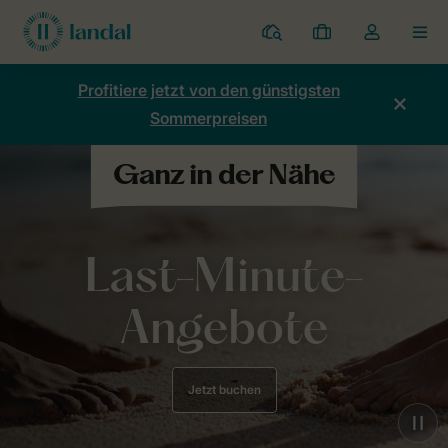
Ferienparks
Meine
Dropdown-
MEN
Buchungen
Menü
meines
Profitiere jetzt von den günstigsten
Kontos
Sommerpreisen
öffnen
Last-Minute-
Angebote
Jetzt buchen