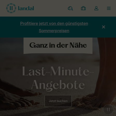
Ferienparks
Meine
Dropdown-
MEN
Buchungen
Menü
meines
Profitiere jetzt von den günstigsten
Kontos
Sommerpreisen
öffnen
Last-Minute-
Angebote
Jetzt buchen