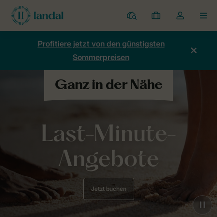
Ferienparks
Meine
Dropdown-
MEN
Buchungen
Menü
meines
Profitiere jetzt von den günstigsten
Kontos
Sommerpreisen
öffnen
Last-Minute-
Angebote
Jetzt buchen