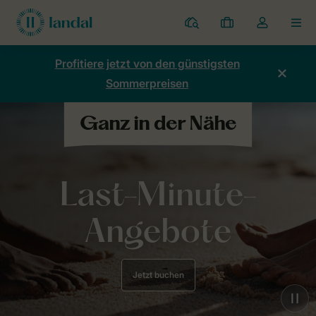
Ferienparks
Meine
Dropdown-
MEN
Buchungen
Menü
meines
Profitiere jetzt von den günstigsten
Kontos
Sommerpreisen
öffnen
Last-Minute-
Angebote
Jetzt buchen