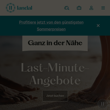
Ferienparks
Meine
Dropdown-
MEN
Buchungen
Menü
meines
Profitiere jetzt von den günstigsten
Kontos
Sommerpreisen
öffnen
Last-Minute-
Angebote
Jetzt buchen