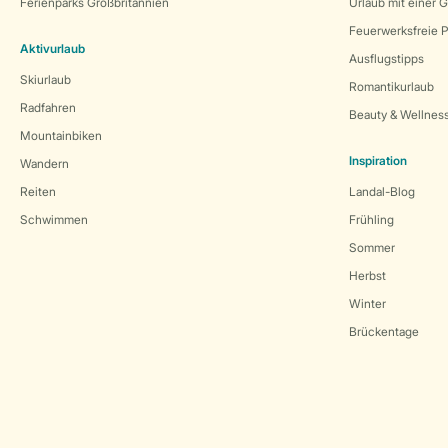
Ferienparks Großbritannien
Urlaub mit einer 
Feuerwerksfreie P
Aktivurlaub
Ausflugstipps
Skiurlaub
Romantikurlaub
Radfahren
Beauty & Wellnes
Mountainbiken
Inspiration
Wandern
Reiten
Landal-Blog
Schwimmen
Frühling
Sommer
Herbst
Winter
Brückentage