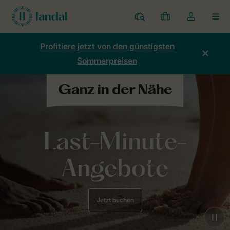
Ferienparks
Meine
Dropdown-
MEN
Buchungen
Menü
meines
Profitiere jetzt von den günstigsten
Kontos
Sommerpreisen
öffnen
Last-Minute-
Angebote
Jetzt buchen