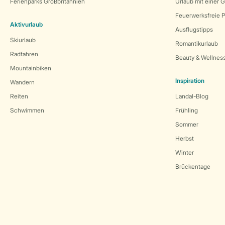
Ferienparks Großbritannien
Urlaub mit einer 
Feuerwerksfreie P
Aktivurlaub
Ausflugstipps
Skiurlaub
Romantikurlaub
Radfahren
Beauty & Wellnes
Mountainbiken
Inspiration
Wandern
Reiten
Landal-Blog
Schwimmen
Frühling
Sommer
Herbst
Winter
Brückentage