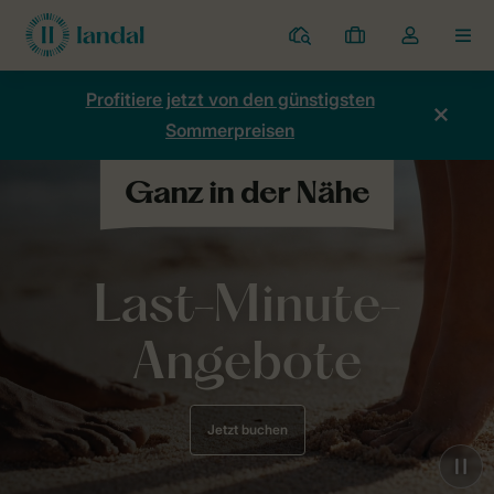
Ferienparks
Meine
Dropdown-
MEN
Buchungen
Menü
meines
Profitiere jetzt von den günstigsten
Kontos
Sommerpreisen
öffnen
Last-Minute-
Angebote
Jetzt buchen