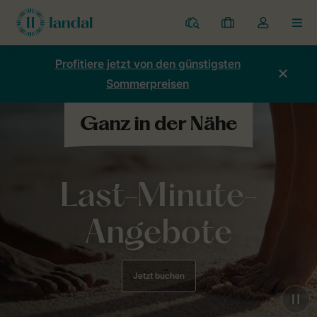
Ferienparks
Meine
Dropdown-
MEN
Buchungen
Menü
meines
Profitiere jetzt von den günstigsten
Kontos
Sommerpreisen
öffnen
Last-Minute-
Angebote
Jetzt buchen