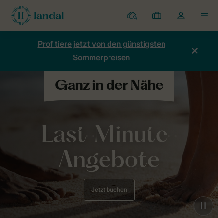
Ferienparks
Meine
Dropdown-
MEN
Buchungen
Menü
meines
Profitiere jetzt von den günstigsten
Kontos
Sommerpreisen
öffnen
Last-Minute-
Angebote
Jetzt buchen