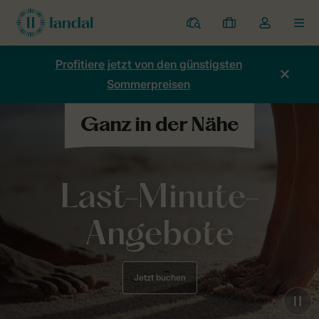
Ferienparks
Meine
Dropdown-
MEN
Buchungen
Menü
meines
Profitiere jetzt von den günstigsten
Kontos
Sommerpreisen
öffnen
Last-Minute-
Angebote
Jetzt buchen