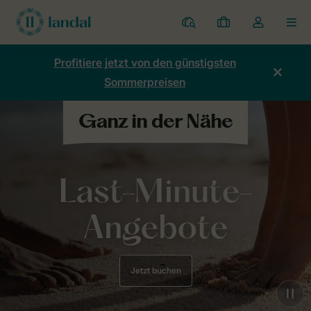
Ferienparks
Meine
Dropdown-
MEN
Buchungen
Menü
meines
Profitiere jetzt von den günstigsten
Kontos
Sommerpreisen
öffnen
Last-Minute-
Angebote
Jetzt buchen