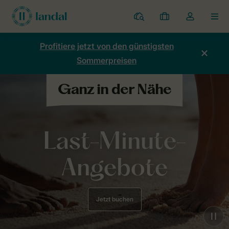
Ferienparks
Meine
Dropdown-
MEN
Buchungen
Menü
meines
Profitiere jetzt von den günstigsten
Kontos
Sommerpreisen
öffnen
Last-Minute-
Angebote
Jetzt buchen