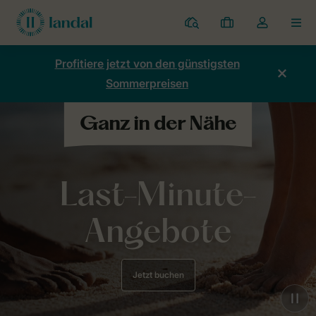
Ferienparks
Meine
Dropdown-
MEN
Buchungen
Menü
meines
Profitiere jetzt von den günstigsten
Kontos
Sommerpreisen
öffnen
Last-Minute-
Angebote
Jetzt buchen